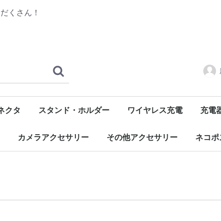
りだくさん！
ネクタ
スタンド・ホルダー
ワイヤレス充電
充電
ル
C)
長
汎用
自転車・バイク用
自動車用
レシーバー
デッキ
モバイ
ACア
車載用
充電ク
交換用
関連ア
カメラアクセサリー
その他アクセサリー
ネコポ
カメラ用アクセサリー
OSMO Pocketアクセサリー
GoProバッテリー・充電器
OSMO Actionアクセサリー
モバイル機器用
イヤホン・ヘッドホン用
LED照明
USBガジェット
ホビーアイテム
生活雑貨
修理・メンテナンス用品
PC用アクセサリー
大人の鉛筆
Apple Pencilアクセサリー
液晶保
スマホ
ケーブ
バッテ
カメラ
その他