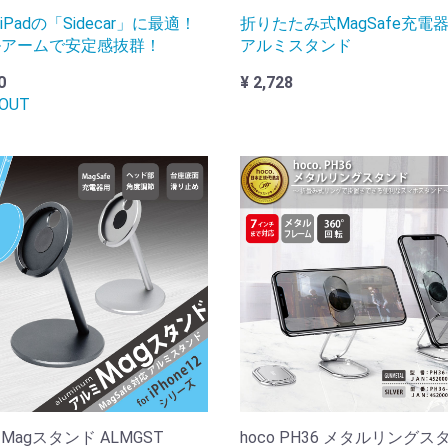
iPadの「Sidecar」に最適！
折りたたみ式MagSafe充電
ルアームで安定感抜群！
アルミスタンド
0
¥ 2,728
 OUT
Magスタンド ALMGST
hoco PH36 メタルリングス