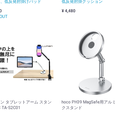
い、低反発肘掛けパッド
低反発肘掛クッション
0
¥ 4,480
 OUT
ン タブレットアーム スタン
hoco PH39 MagSafe用ア
 TA-S2C01
クスタンド