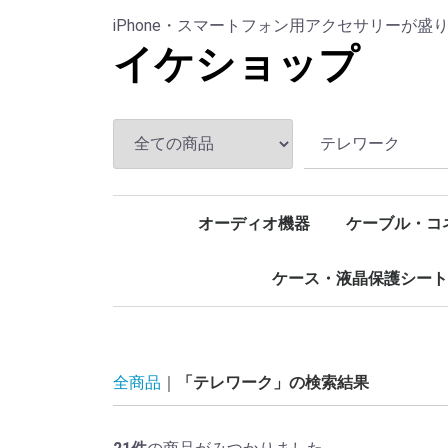
iPhone・スマートフォン用アクセサリーが盛
イケショップ
オーディオ機器
ケーブル・コ
イヤホン・ヘッドホン
マイク
スピーカー
アクセサリー
マルチケーブ
Type-C (USB-
Lightning
microUSB
映像出力用
LAN
USBハブ・延
変換アダプタ
ケース・液晶保護シート
iPhone
AirPods
アームバンド
防水ケース
液晶保護シート
全商品
「テレワーク」の検索結果