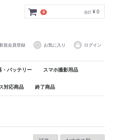
¥ 0
0
合計
新規会員登録
お気に入り
ログイン
器・バッテリー
スマホ撮影用品
ルバッテリー
ダプタータイプ
（DC12V）
レードル
バッテリー・電池
クセサリー
クリップ・クランプ
スマホ三脚
ボディマウント
その他マウント
撮影用ライト
ス対応商品
終了商品
護フィルム
ケース
ル・コネクタ
リー
アクセサリー