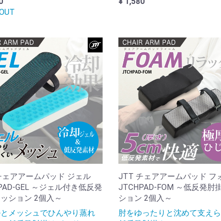
0
¥ 1,580
 OUT
 チェアアームパッド ジェル
JTT チェアアームパッド フ
HPAD-GEL ～ジェル付き低反発
JTCHPAD-FOM ～低反発肘
ッション 2個入～
ション 2個入～
ルとメッシュでひんやり蒸れ
肘をゆったりと沈めて支えら