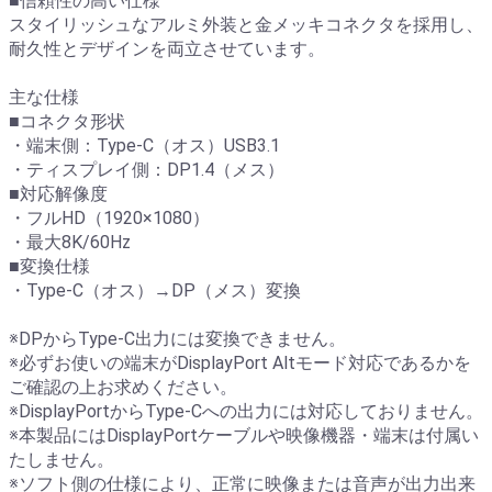
■信頼性の高い仕様
スタイリッシュなアルミ外装と金メッキコネクタを採用し、
耐久性とデザインを両立させています。
主な仕様
■コネクタ形状
・端末側：Type-C（オス）USB3.1
・ティスプレイ側：DP1.4（メス）
■対応解像度
・フルHD（1920×1080）
・最大8K/60Hz
■変換仕様
・Type-C（オス）→DP（メス）変換
※DPからType-C出力には変換できません。
※必ずお使いの端末がDisplayPort Altモード対応であるかを
ご確認の上お求めください。
※DisplayPortからType-Cへの出力には対応しておりません。
※本製品にはDisplayPortケーブルや映像機器・端末は付属い
たしません。
※ソフト側の仕様により、正常に映像または音声が出力出来